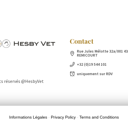
Contact
Rue Jules Mélotte 32a/001 43
REMICOURT
+32 (0)19 544 101
uniquement sur RDV
ts réservés @HesbyVet
dre comment le site est utilisé. En continuant à utiliser ce site, v
Informations Légales
-
Privacy Policy
-
Terms and Conditions