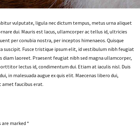
abitur vulputate, ligula nec dictum tempus, metus urna aliquet
rnare dui. Mauris est lacus, ullamcorper ac tellus id, ultricies
orquent per conubia nostra, per inceptos himenaeos. Quisque
suscipit. Fusce tristique ipsum elit, id vestibulum nibh feugiat
us diam laoreet. Praesent feugiat nibh sed magna ullamcorper,
porttitor lectus id, condimentum dui. Etiam at iaculis nisl. Duis
 dui, in malesuada augue ex quis elit. Maecenas libero dui,
t amet faucibus erat.
s are marked *