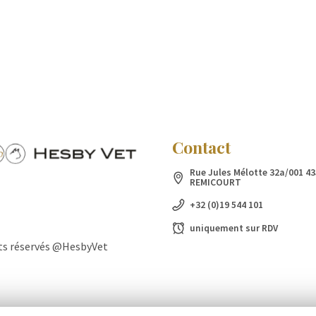
Contact
Rue Jules Mélotte 32a/001 43
REMICOURT
+32 (0)19 544 101
uniquement sur RDV
ts réservés @HesbyVet